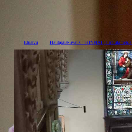
Etusivu
Hautajaiskuvaus – HINNAT ja muuta tietoa
Hautajaisten kuvaus
etenee näin
Millaisia kukkia
hautajaisiin
Siunaustilaisuus,
protokolla?
Sotaveteraanin tai
lotan hautajaiset
Hautajaisten musiikki
– suosituimmat virret