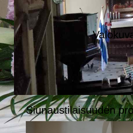
Valokuva
Siunaustilaisuuden prot