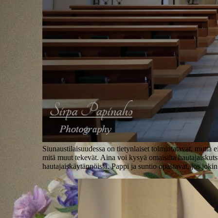
Siunaustilaisuudessa on tietynlaiset toimintatavat, mutta e
mitä muut tekevät. Aina voi kysyä omaisilta hautajaiskutsu
hautajaiskäytännöistä. Pappi ja suntio opastavat, jos jokin