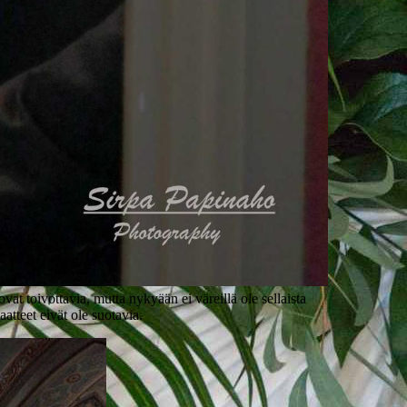
at toivottavia, mutta nykyään ei väreillä ole sellaista
tteet eivät ole suotavia.