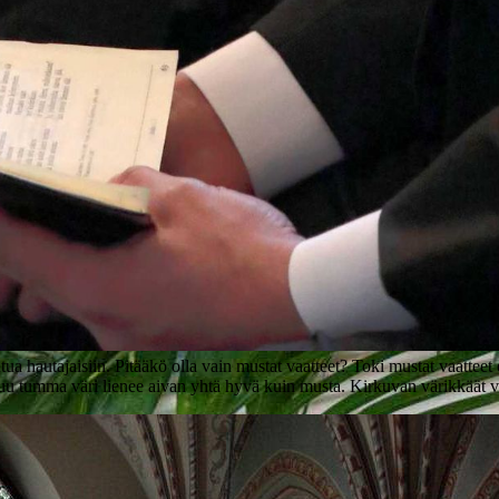
hautajaisiin. Pitääkö olla vain mustat vaatteet? Toki mustat vaatteet ov
u tumma väri lienee aivan yhtä hyvä kuin musta. Kirkuvan värikkäät vaa