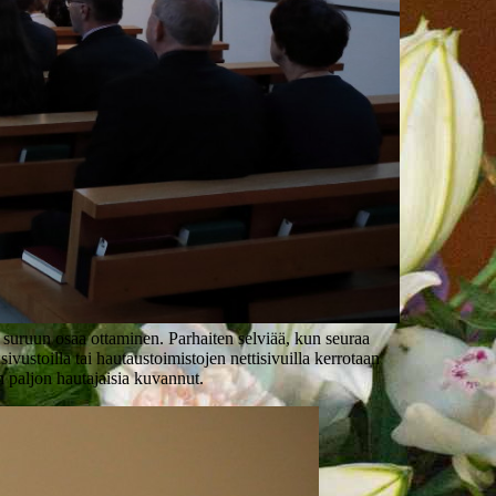
 ja suruun osaa ottaminen. Parhaiten selviää, kun seuraa
vustoilla tai hautaustoimistojen nettisivuilla kerrotaan
in paljon hautajaisia kuvannut.