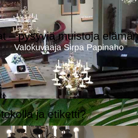
lattiaremontti –
kuvakirja
Kuvataitelija
t – pysyviä muistoja elämän
Valokuvaaja Sirpa Papinaho
okolla ja etiketti?