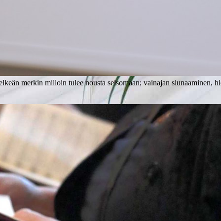
elkeän merkin milloin tulee nousta seisomaan; vainajan siunaaminen, hiek