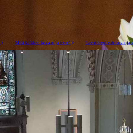
Mitä kaikkea kuvaan ja teen?
Tavoitteeni valokuvaajana 
Valokuvia
Sahateollisuus ry:lle
Asuntokuvia
Lahti kaupunkiopas -
kuvat
Tullin matkassa
entisajan Suomessa -
kirjan taitto
Päätoimittaja
Kesämökin