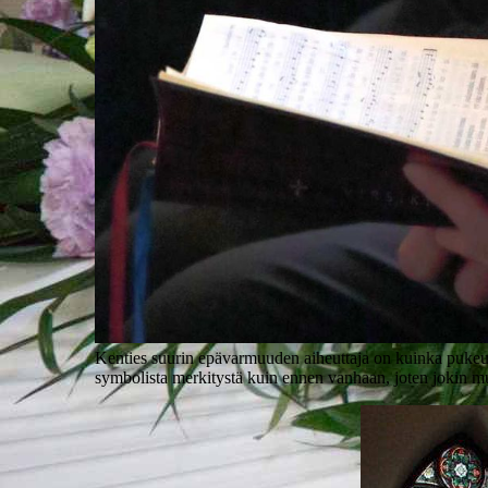
Kenties suurin epävarmuuden aiheuttaja on kuinka pukeutua 
symbolista merkitystä kuin ennen vanhaan, joten jokin mu