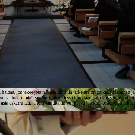
i haittaa, jos tekee jotain "väärin", sillä tärkeintä on paikalla oleminen
n saatuaan miten siunaustilaisuudessa toimitaan, ja myös seurakuntien si
 asia askarruttaa, ja toki minultakin voi kysyä jotakin, koska olen erittä